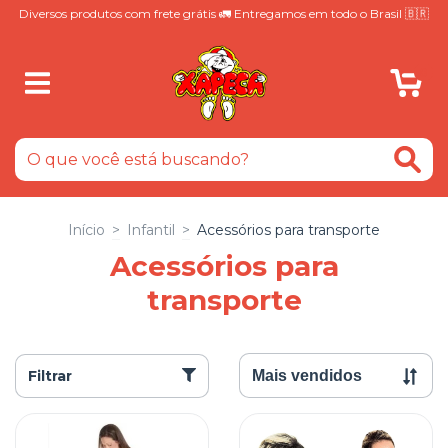
Diversos produtos com frete grátis 🚛 Entregamos em todo o Brasil 🇧🇷
0
Início
>
Infantil
>
Acessórios para transporte
Acessórios para
transporte
Filtrar