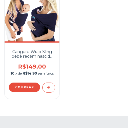
Canguru Wrap Sling
bebê recém nascido
azul marinho Kababy
R$149,00
10
x de
R$14,90
sem juros