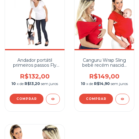
Andador portátil
Canguru Wrap Sling
primeiros passos Fly
bebê recém nascido
Baby KaBaby Preto
Vermelho Kababy
R$132,00
R$149,00
10
x de
R$13,20
sem juros
10
x de
R$14,90
sem juros